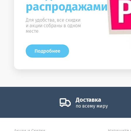
распродажами!
Для удобства, все скидки
и акции собраны в одном
месте
Подробнее
Доставка
по всему миру
Акции и Скидки
Напишите 