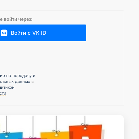
 войти через:
Войти с VK ID
ие на передачу и
альных данных
в
литикой
сти