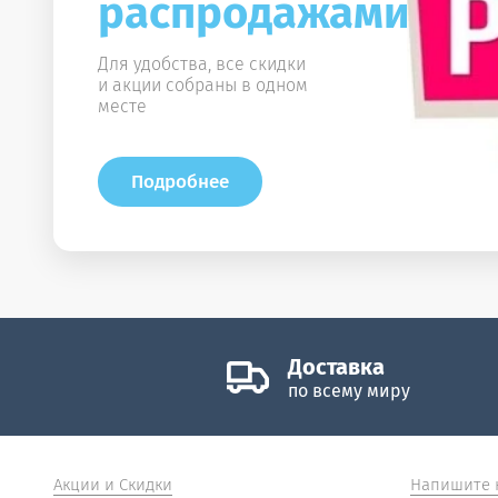
распродажами!
Для удобства, все скидки
и акции собраны в одном
месте
Подробнее
Доставка
по всему миру
Акции и Скидки
Напишите 