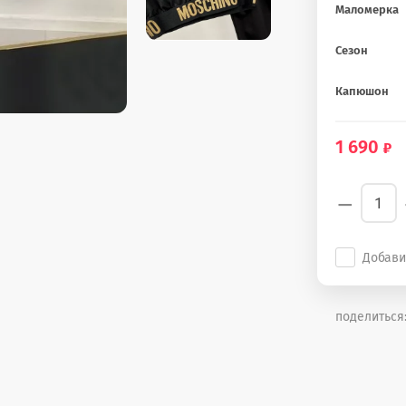
Маломерка
Сезон
Капюшон
1 690
−
Добави
поделиться