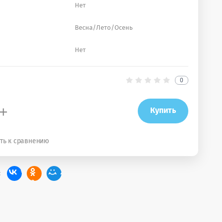
Нет
Весна/Лето/Осень
Нет
0
+
Купить
ть к сравнению
: